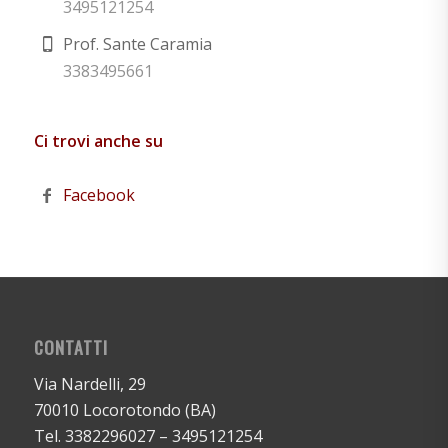
3495121254
Prof. Sante Caramia
3383495661
Ci trovi anche su
Facebook
CONTATTI
Via Nardelli, 29
70010 Locorotondo (BA)
Tel. 3382296027 – 3495121254