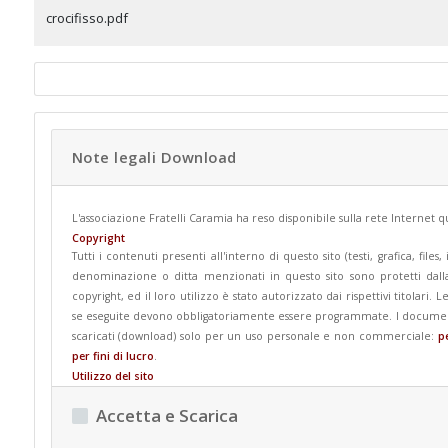
crocifisso.pdf
Note legali Download
L'associazione Fratelli Caramia ha reso disponibile sulla rete Internet
Copyright
Tutti i contenuti presenti all'interno di questo sito (testi, grafica, fi
denominazione o ditta menzionati in questo sito sono protetti dall
copyright, ed il loro utilizzo è stato autorizzato dai rispettivi titolari.
se eseguite devono obbligatoriamente essere programmate. I documenti,
scaricati (download) solo per un uso personale e non commerciale:
p
per fini di lucro
.
Utilizzo del sito
In nessun caso l'Associazione Fratelli Caramia potrà essere ritenuta r
Accetta e Scarica
dall'accesso al sito, dall'incapacità o impossibilità di accedervi, dal Vo
Caramia si riserva il diritto di modificare i contenuti del sito in qualsi